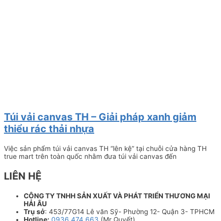
Túi vải canvas TH – Giải pháp xanh giảm
thiểu rác thải nhựa
Việc sản phẩm túi vải canvas TH “lên kệ” tại chuỗi cửa hàng TH
true mart trên toàn quốc nhằm đưa túi vải canvas đến
LIÊN HỆ
CÔNG TY TNHH SẢN XUẤT VÀ PHÁT TRIỂN THƯƠNG MẠI
HẢI ÂU
Trụ sở
: 453/77G14 Lê văn Sỹ- Phường 12- Quận 3- TPHCM
Hotline:
0936 474 663
(Mr Quyết)