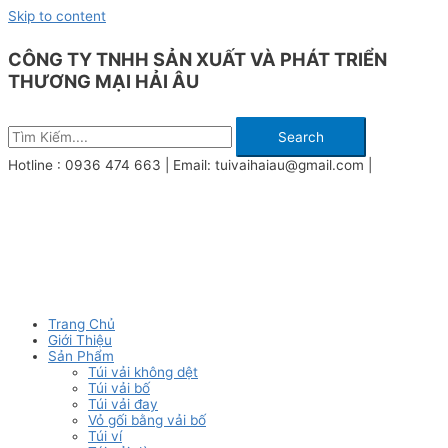
Skip to content
CÔNG TY TNHH SẢN XUẤT VÀ PHÁT TRIỂN
THƯƠNG MẠI HẢI ÂU
Search
Hotline : 0936 474 663 | Email: tuivaihaiau@gmail.com |
Trang Chủ
Giới Thiệu
Sản Phẩm
Túi vải không dệt
Túi vải bố
Túi vải đay
Vỏ gối bằng vải bố
Túi ví