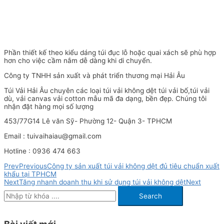
Phần thiết kế theo kiểu dáng túi đục lỗ hoặc quai xách sẽ phù hợp
hơn cho việc cầm nắm dễ dàng khi di chuyển.
Công ty TNHH sản xuất và phát triển thương mại Hải Âu
Túi Vải Hải Âu chuyên các loại túi vải không dệt túi vải bố,túi vải
dù, vải canvas vải cotton mẫu mã đa dạng, bền đẹp. Chúng tôi
nhận đặt hàng mọi số lượng
453/77G14 Lê văn Sỹ- Phường 12- Quận 3- TPHCM
Email : tuivaihaiau@gmail.com
Hotline : 0936 474 663
Prev
Previous
Công ty sản xuất túi vải không dệt đủ tiêu chuẩn xuất
khẩu tại TPHCM
Next
Tăng nhanh doanh thu khi sử dụng túi vải không dệt
Next
Search
Bài viết mới