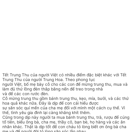
Tết Trung Thu của người Việt có nhiều điểm đặc biệt khác với Tết
Trung Thu của người Trung Hoa. Theo phong tục
người Việt, bố mẹ bày cỗ cho các con để mừng trung thu, mua và
làm đủ thứ lồng đèn thắp bằng nến để treo trong nhà
và để các con rước đèn.
Cỗ mừng trung thu gồm bánh trung thu, kẹo, mía, bưởi, và các thứ
hoa quả khác nữa. Đây là dịp để con cái hiểu được
sự săn sóc quí mến của cha mẹ đối với mình một cách cụ thể. Vì
thế, tình yêu gia đình lại càng khắng khít thêm.
Cũng trong dịp này người ta mua bánh trung thu, trà, rượu để cúng
tổ tiên, biếu ông bà, cha mẹ, thầy cô, bạn bè, họ hàng và các ân
nhân khác. Thật là dịp tốt để con cháu tỏ lòng biết ơn ông bà cha
mẹ và để người đời tỏ lòng săn sóc lẫn nhau.