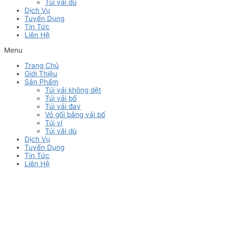
Túi vải dù
Dịch Vụ
Tuyển Dụng
Tin Tức
Liên Hệ
Menu
Trang Chủ
Giới Thiệu
Sản Phẩm
Túi vải không dệt
Túi vải bố
Túi vải đay
Vỏ gối bằng vải bố
Túi ví
Túi vải dù
Dịch Vụ
Tuyển Dụng
Tin Tức
Liên Hệ