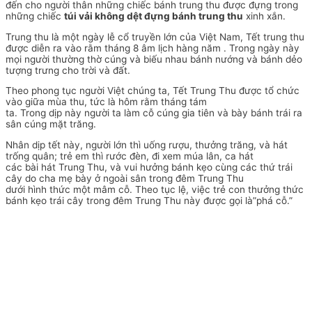
đến cho người thân những chiếc bánh trung thu được đựng trong
những chiếc
túi vải không dệt đựng bánh trung thu
xinh xắn.
Trung thu là một ngày lễ cổ truyền lớn của Việt Nam, Tết trung thu
được diễn ra vào rằm tháng 8 âm lịch hàng năm . Trong ngày này
mọi người thường thờ cúng và biếu nhau bánh nướng và bánh dẻo
tượng trưng cho trời và đất.
Theo phong tục người Việt chúng ta, Tết Trung Thu được tổ chức
vào giữa mùa thu, tức là hôm rằm tháng tám
ta. Trong dịp này người ta làm cỗ cúng gia tiên và bày bánh trái ra
sân cúng mặt trăng.
Nhân dịp tết này, người lớn thì uống rượu, thưởng trăng, và hát
trống quân; trẻ em thì rước đèn, đi xem múa lân, ca hát
các bài hát Trung Thu, và vui hưởng bánh kẹo cùng các thứ trái
cây do cha mẹ bày ở ngoài sân trong đêm Trung Thu
dưới hình thức một mâm cỗ. Theo tục lệ, việc trẻ con thưởng thức
bánh kẹo trái cây trong đêm Trung Thu này được gọi là”phá cỗ.”