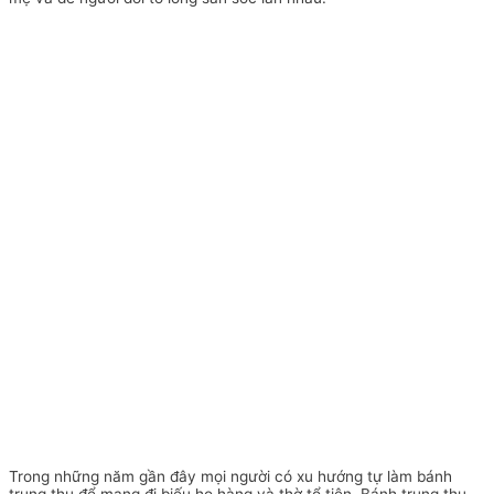
Trong những năm gần đây mọi người có xu hướng tự làm bánh
trung thu để mang đi biếu họ hàng và thờ tổ tiên. Bánh trung thu