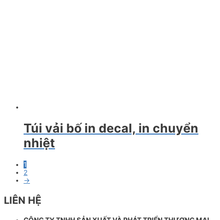
Túi vải bố in decal, in chuyển
nhiệt
1
2
→
LIÊN HỆ
CÔNG TY TNHH SẢN XUẤT VÀ PHÁT TRIỂN THƯƠNG MẠI