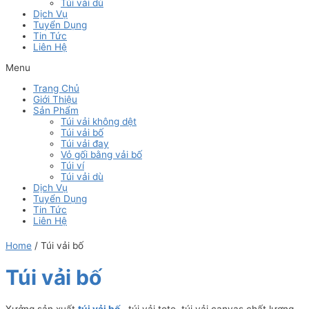
Túi vải dù
Dịch Vụ
Tuyển Dụng
Tin Tức
Liên Hệ
Menu
Trang Chủ
Giới Thiệu
Sản Phẩm
Túi vải không dệt
Túi vải bố
Túi vải đay
Vỏ gối bằng vải bố
Túi ví
Túi vải dù
Dịch Vụ
Tuyển Dụng
Tin Tức
Liên Hệ
Home
/ Túi vải bố
Túi vải bố