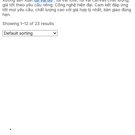
Xưởng sản xuất
túi vải bố
, túi vải tote, túi vải canvas chất lượng,
giá tốt theo yêu cầu riêng. Công nghệ hiện đại. Cam kết đáp ứng
tốt mọi yêu cầu, chất lượng cao với giá hợp lý nhất, bàn giao đúng
hẹn.
Showing 1–12 of 23 results