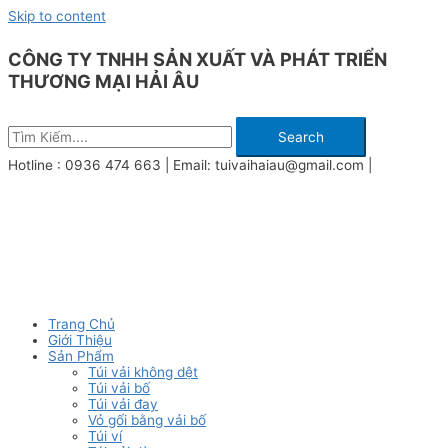
Skip to content
CÔNG TY TNHH SẢN XUẤT VÀ PHÁT TRIỂN
THƯƠNG MẠI HẢI ÂU
Search
Hotline : 0936 474 663 | Email: tuivaihaiau@gmail.com |
Trang Chủ
Giới Thiệu
Sản Phẩm
Túi vải không dệt
Túi vải bố
Túi vải đay
Vỏ gối bằng vải bố
Túi ví